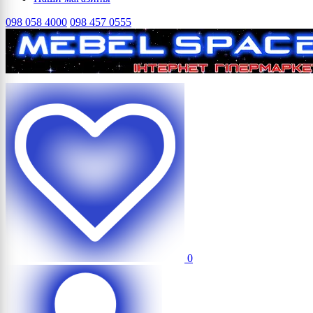
098 058 4000
098 457 0555
0