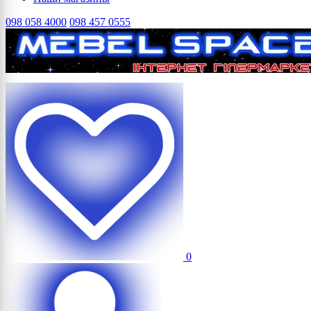
098 058 4000
098 457 0555
0