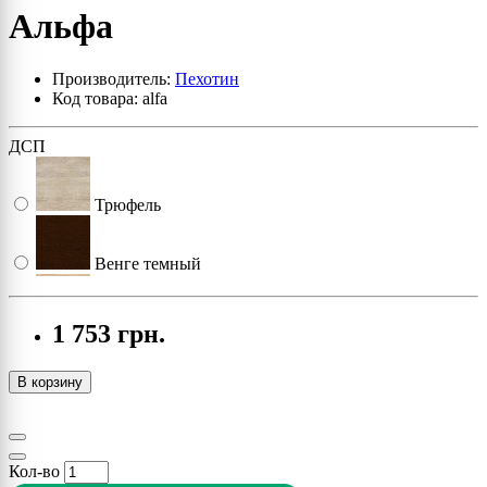
Альфа
Производитель:
Пехотин
Код товара: alfa
ДСП
Трюфель
Венге темный
Дуб сонома
1 753 грн.
Лесной орех
В корзину
Орех
Кол-во