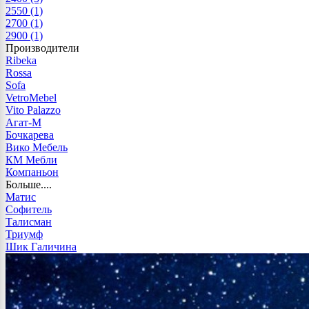
2550
(1)
2700
(1)
2900
(1)
Производители
Ribeka
Rossa
Sofa
VetroMebel
Vito Palazzo
Агат-М
Бочкарева
Вико Мебель
КМ Мебли
Компаньон
Больше....
Матис
Софитель
Талисман
Триумф
Шик Галичина