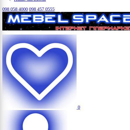
098 058 4000
098 457 0555
0