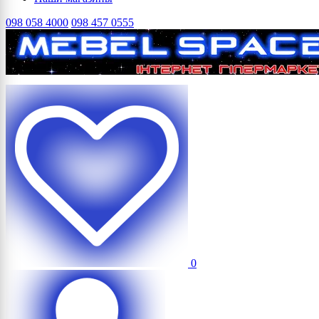
098 058 4000
098 457 0555
0