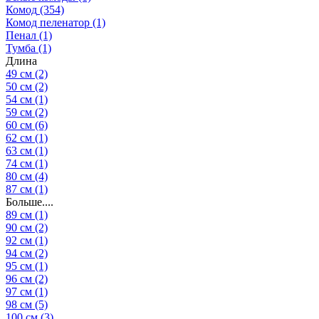
Комод
(354)
Комод пеленатор
(1)
Пенал
(1)
Тумба
(1)
Длина
49 см
(2)
50 см
(2)
54 см
(1)
59 см
(2)
60 см
(6)
62 см
(1)
63 см
(1)
74 см
(1)
80 см
(4)
87 см
(1)
Больше....
89 см
(1)
90 см
(2)
92 см
(1)
94 см
(2)
95 см
(1)
96 см
(2)
97 см
(1)
98 см
(5)
100 см
(3)