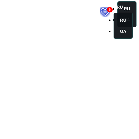
RU
RU
0
UA
RU
UA