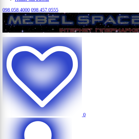
098 058 4000
098 457 0555
0