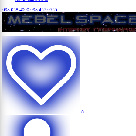
098 058 4000
098 457 0555
0