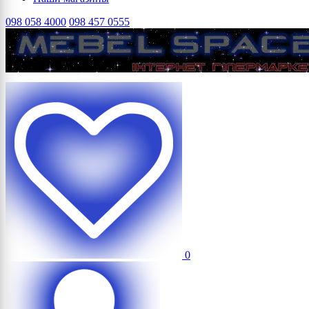
098 058 4000
098 457 0555
0