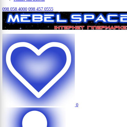
098 058 4000
098 457 0555
0