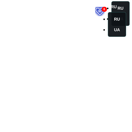
RU
RU
0
UA
RU
UA