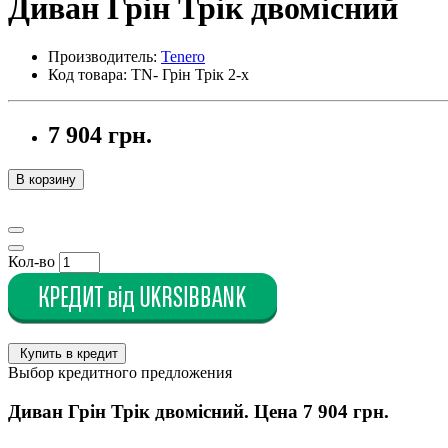
Диван Грін Трік двомісний
Производитель:
Tenero
Код товара: TN- Грін Трік 2-х
7 904 грн.
В корзину
Кол-во
Купить в кредит
Выбор кредитного предложения
Диван Грін Трік двомісний. Цена
7 904 грн.