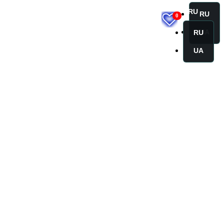
RU
RU
0
UA
RU
UA