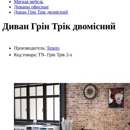
Мягкая мебель
Диваны офисные
Диван Грін Трік двомісний
Диван Грін Трік двомісний
Производитель:
Tenero
Код товара: TN- Грін Трік 2-х