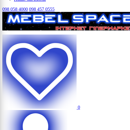
098 058 4000
098 457 0555
0