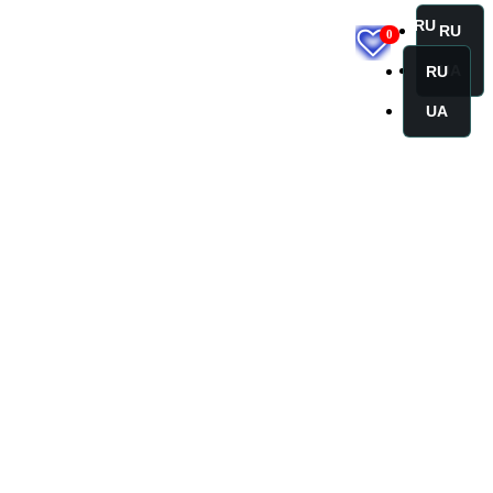
RU
RU
0
UA
RU
UA