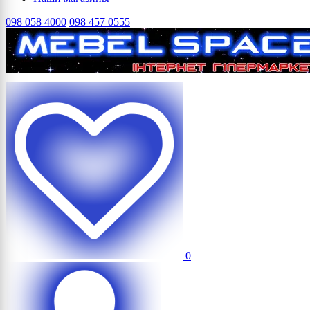
098 058 4000
098 457 0555
0