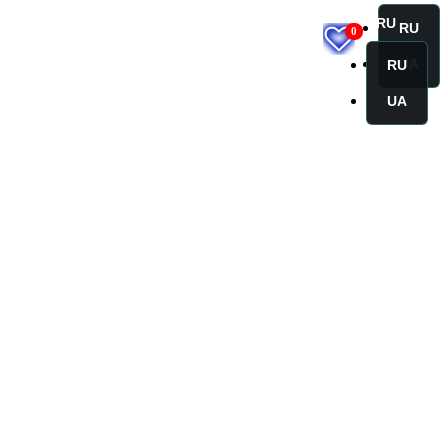
RU
RU
0
UA
RU
UA