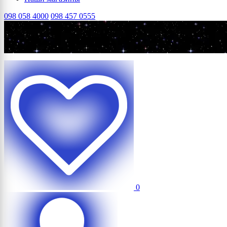
098 058 4000
098 457 0555
0