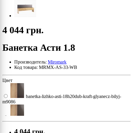
4 044 грн.
Банетка Асти 1.8
Производитель:
Miromark
Код товара: MRMX-AS-33-WB
Цвет
banetka-lizhko-asti-18h20dub-kraft-glyanecz-bilyj-
m9086
banetka-lizhko-asti-18h20dub-kraft-glyanecz-bilyj-
m9086
4 044 грн.