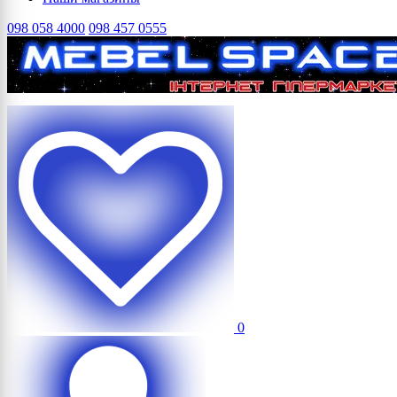
098 058 4000
098 457 0555
0