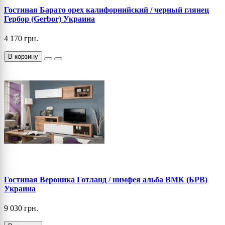
Гостиная Барато орех калифорнийский / черный глянец
Гербор (Gerbor) Украина
4 170 грн.
В корзину
Гостиная Вероника Готланд / нимфея альба ВМК (БРВ)
Украина
9 030 грн.