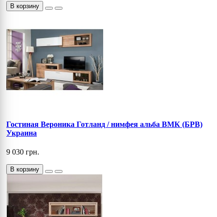
В корзину
Гостиная Вероника Готланд / нимфея альба ВМК (БРВ)
Украина
9 030 грн.
В корзину