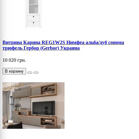
Витрина Карина REG1W2S Нимфеа альба/дуб сонома
трюфель Гербор (Gerbor) Украина
10 020 грн.
В корзину