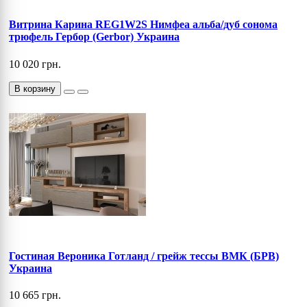
Витрина Карина REG1W2S Нимфеа альба/дуб сонома
трюфель Гербор (Gerbor) Украина
10 020 грн.
В корзину
Гостиная Вероника Готланд / грейж тессы ВМК (БРВ)
Украина
10 665 грн.