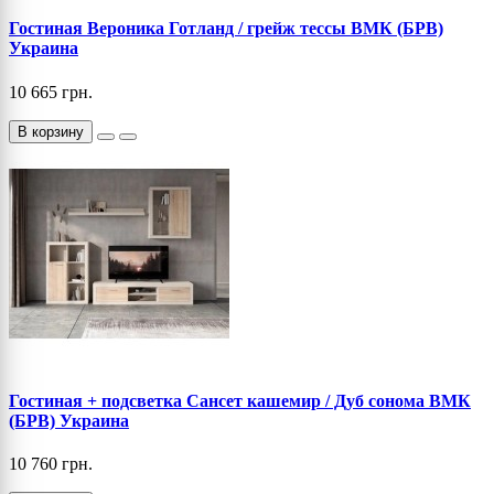
Гостиная Вероника Готланд / грейж тессы ВМК (БРВ)
Украина
10 665 грн.
В корзину
Гостиная + подсветка Сансет кашемир / Дуб сонома ВМК
(БРВ) Украина
10 760 грн.