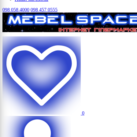
098 058 4000
098 457 0555
0