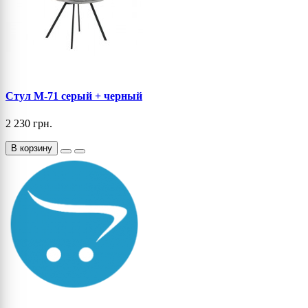
Стул M-71 серый + черный
2 230 грн.
В корзину