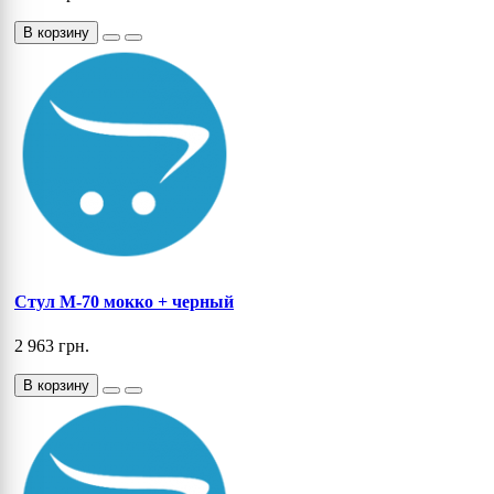
В корзину
Cтул M-70 мокко + черный
2 963 грн.
В корзину