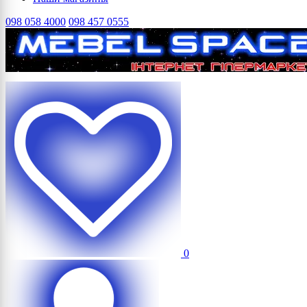
098 058 4000
098 457 0555
0