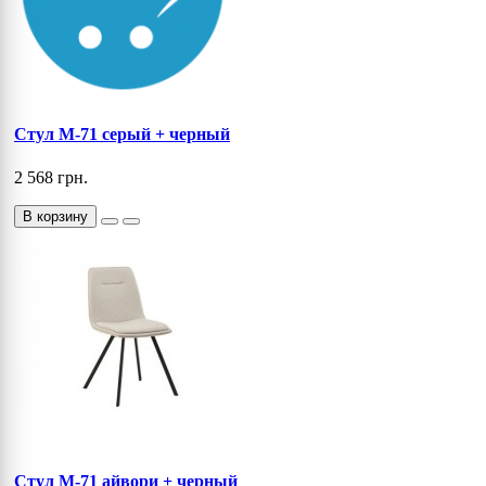
Cтул M-71 серый + черный
2 568 грн.
В корзину
Стул M-71 айвори + черный