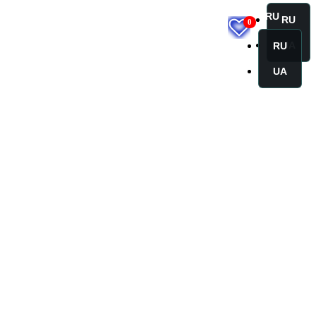
RU
RU
0
UA
RU
UA