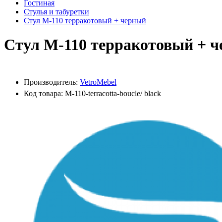
Гостиная
Стулья и табуретки
Cтул M-110 терракотовый + черный
Cтул M-110 терракотовый + 
Производитель:
VetroMebel
Код товара: M-110-terracotta-boucle/ black