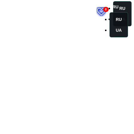
RU
RU
0
UA
RU
UA