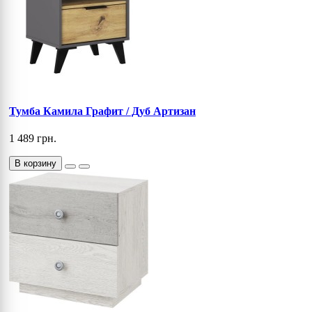
Тумба Камила Графит / Дуб Артизан
1 489 грн.
В корзину