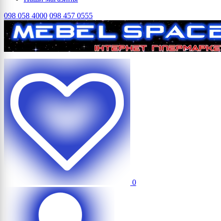
098 058 4000
098 457 0555
0