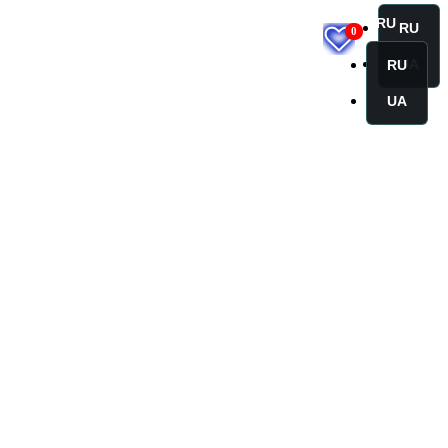
RU
RU
0
UA
RU
UA