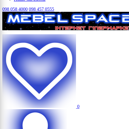
098 058 4000
098 457 0555
0