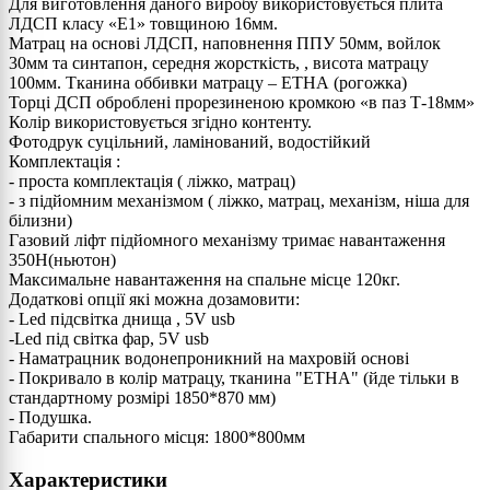
Для виготовлення даного виробу використовується плита
ЛДСП класу «Е1» товщиною 16мм.
Матрац на основі ЛДСП, наповнення ППУ 50мм, войлок
30мм та синтапон, середня жорсткість, , висота матрацу
100мм. Тканина оббивки матрацу – ЕТНА (рогожка)
Торці ДСП оброблені прорезиненою кромкою «в паз Т-18мм»
Колір використовується згідно контенту.
Фотодрук суцільний, ламінований, водостійкий
Комплектація :
- проста комплектація ( ліжко, матрац)
- з підйомним механізмом ( ліжко, матрац, механізм, ніша для
білизни)
Газовий ліфт підйомного механізму тримає навантаження
350Н(ньютон)
Максимальне навантаження на спальне місце 120кг.
Додаткові опції які можна дозамовити:
- Led підсвітка днища , 5V usb
-Led під світка фар, 5V usb
- Наматрацник водонепроникний на махровій основі
- Покривало в колір матрацу, тканина "ЕТНА" (йде тільки в
стандартному розмірі 1850*870 мм)
- Подушка.
Габарити спального місця: 1800*800мм
Характеристики