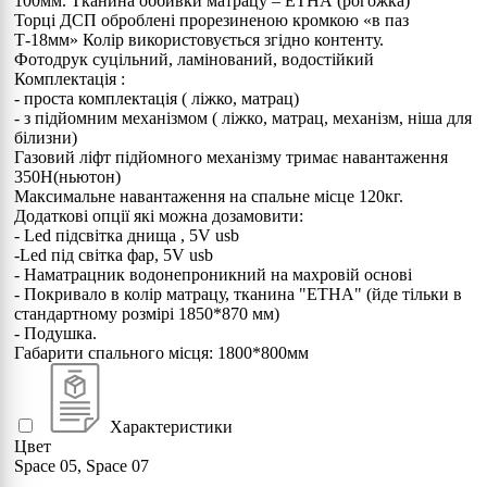
100мм. Тканина оббивки матрацу – ЕТНА (рогожка)
Торці ДСП оброблені прорезиненою кромкою «в паз
Т-18мм» Колір використовується згідно контенту.
Фотодрук суцільний, ламінований, водостійкий
Комплектація :
- проста комплектація ( ліжко, матрац)
- з підйомним механізмом ( ліжко, матрац, механізм, ніша для
білизни)
Газовий ліфт підйомного механізму тримає навантаження
350Н(ньютон)
Максимальне навантаження на спальне місце 120кг.
Додаткові опції які можна дозамовити:
- Led підсвітка днища , 5V usb
-Led під світка фар, 5V usb
- Наматрацник водонепроникний на махровій основі
- Покривало в колір матрацу, тканина "ЕТНА" (йде тільки в
стандартному розмірі 1850*870 мм)
- Подушка.
Габарити спального місця: 1800*800мм
Характеристики
Цвет
Space 05, Space 07