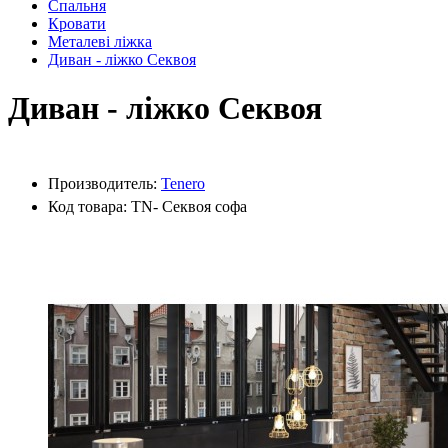
Спальня
Кровати
Металеві ліжка
Диван - ліжко Секвоя
Диван - ліжко Секвоя
Производитель:
Tenero
Код товара: TN- Секвоя софа