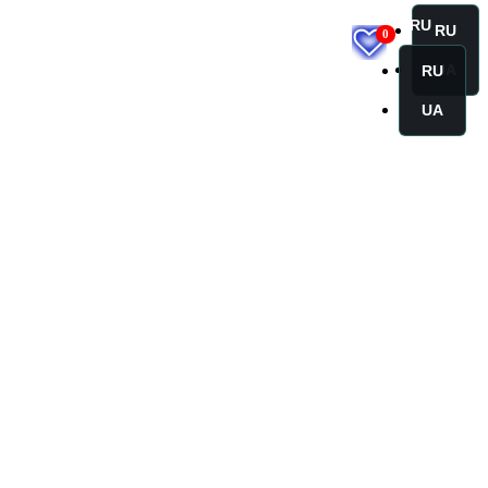
RU
RU
0
UA
RU
UA