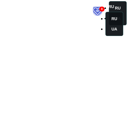
RU
RU
0
UA
RU
UA