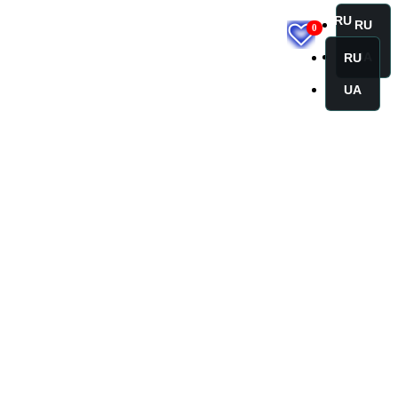
RU
RU
0
UA
RU
UA