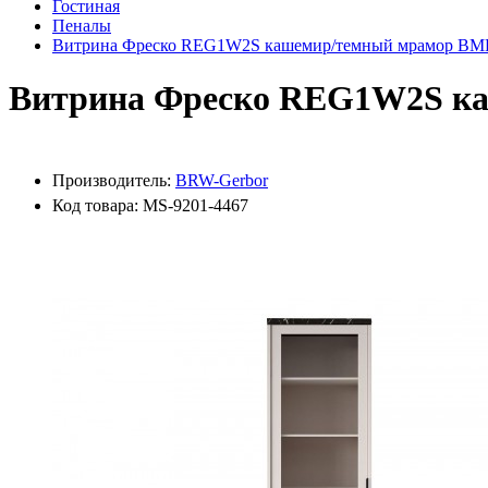
Гостиная
Пеналы
Витрина Фреско REG1W2S кашемир/темный мрамор ВМК
Витрина Фреско REG1W2S ка
Производитель:
BRW-Gerbor
Код товара: MS-9201-4467