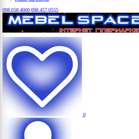
098 058 4000
098 457 0555
0