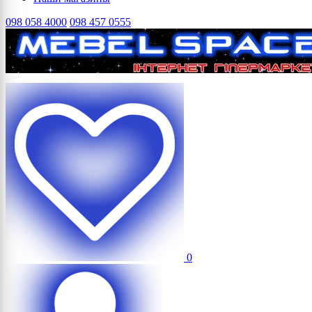
098 058 4000
098 457 0555
0