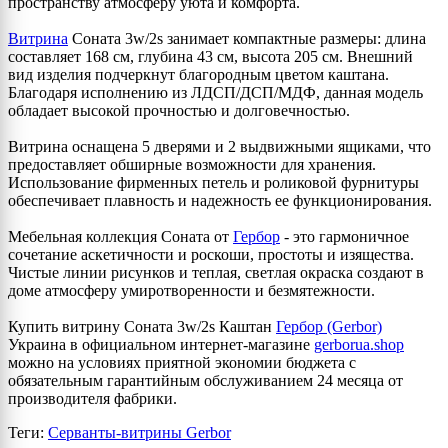
пространству атмосферу уюта и комфорта.
Витрина
Соната 3w/2s занимает компактные размеры: длина
составляет 168 см, глубина 43 см, высота 205 см. Внешний
вид изделия подчеркнут благородным цветом каштана.
Благодаря исполнению из ЛДСП/ДСП/МДФ, данная модель
обладает высокой прочностью и долговечностью.
Витрина оснащена 5 дверями и 2 выдвижными ящиками, что
предоставляет обширные возможности для хранения.
Использование фирменных петель и роликовой фурнитуры
обеспечивает плавность и надежность ее функционирования.
Мебельная коллекция Соната от
Гербор
- это гармоничное
сочетание аскетичности и роскоши, простоты и изящества.
Чистые линии рисунков и теплая, светлая окраска создают в
доме атмосферу умиротворенности и безмятежности.
Купить витрину Соната 3w/2s Каштан
Гербор (Gerbor)
Украина в официальном интернет-магазине
gerborua.shop
можно на условиях приятной экономии бюджета с
обязательным гарантийным обслуживанием 24 месяца от
производителя фабрики.
Теги:
Серванты-витрины Gerbor