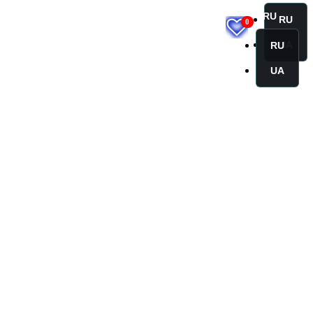
RU
RU
0
UA
RU
UA