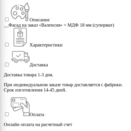
1034 (Pastel yellow)
1035 (Pearl beige)
Описание
__Фасад на заказ «Валенсия» + МДФ 18 мм (супермат)
1036 (Pearl gold)
Характеристики
1037 (Sun yellow)
Доставка
2000 (Yellow orange)
Доставка товара 1-3 дня.
2001 (Red orange)
При индивидуальном заказе товар доставляется с фабрики.
Срок изготовления 14-45 дней.
2002 (Vermillion)
2003 (Pastel orange)
Оплата
Онлайн оплата на расчетный счет
2004 (Pure orange)