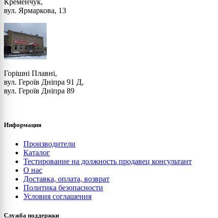
Кременчук,
3011 (Brown red)
вул. Ярмаркова, 13
3012 (Beige red)
3013 (Tomato red)
Горішні Плавні,
вул. Героїв Дніпра 91 Д,
3014 (Antique pink)
вул. Героїв Дніпра 89
3015 (Light pink)
Информация
3016 (Coral red)
Производители
Каталог
Тестирование на должность продавец консультант
3017 (Rose)
О нас
Доставка, оплата, возврат
Политика безопасности
3018 (Strawberry red)
Условия соглашения
Служба поддержки