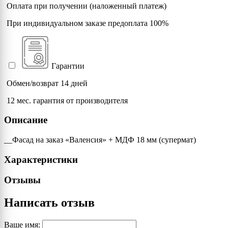
Оплата при получении (наложенный платеж)
При индивидуальном заказе предоплата 100%
2005 (Luminous orange)
2007 (Luminous bright orange)
Гарантии
2008 (Bright red orange)
Обмен/возврат 14 дней
12 мес. гарантия от производителя
2009 (Traffic orange)
Описание
2010 (Signal orange)
__Фасад на заказ «Валенсия» + МДФ 18 мм (супермат)
Характеристики
2011 (Deep orange)
Отзывы
2012 (Salmon orange)
Написать отзыв
2013 (Pearl orange)
Ваше имя: