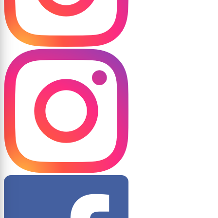
4001 (Red lilac)
4002 (Red violet)
4003 (Heather violet)
4004 (Claret violet)
4005 (Blue lilac)
4006 (Traffic purple)
4007 (Purple violet)
4008 (Signal violet)