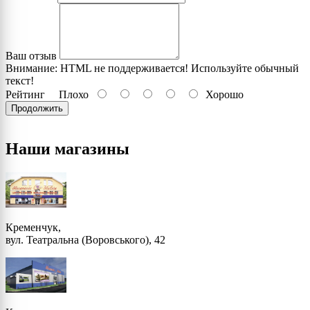
3000 (Flame red)
Ваш отзыв
3001 (Signal red)
Внимание:
HTML не поддерживается! Используйте обычный
текст!
Рейтинг
Плохо
Хорошо
3002 (Carmine red)
Продолжить
3003 (Ruby red)
Наши магазины
3004 (Purple red)
3005 (Wine red)
Кременчук,
вул. Театральна (Воровського), 42
3007 (Black red)
3009 (Oxide red)