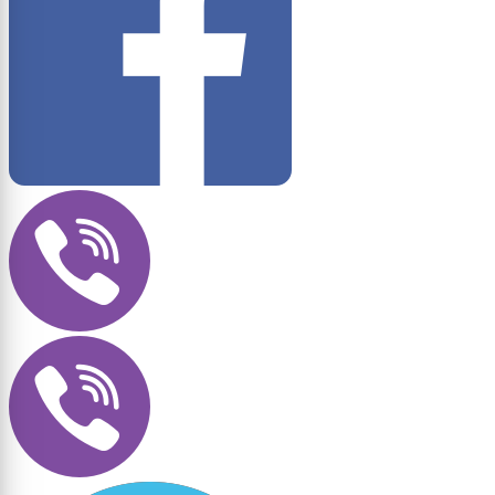
4009 (Pastel violet)
4010 (Telemagenta)
4011 (Pearl violet)
4012 (Pearl blackberry)
5000 (Violet blue)
5001 (Green blue)
5002 (Ultramarine blue)
5003 (Saphire blue)