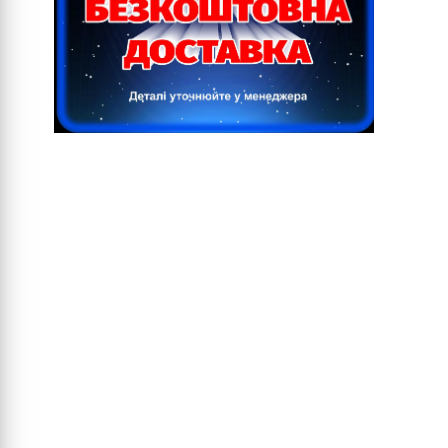
5014 (Pigeon blue)
5015 (Sky blue)
5017 (Traffic blue)
5018 (Turquoise blue)
5019 (Capri blue)
5020 (Ocean blue)
5021 (Water blue)
5022 (Night blue)