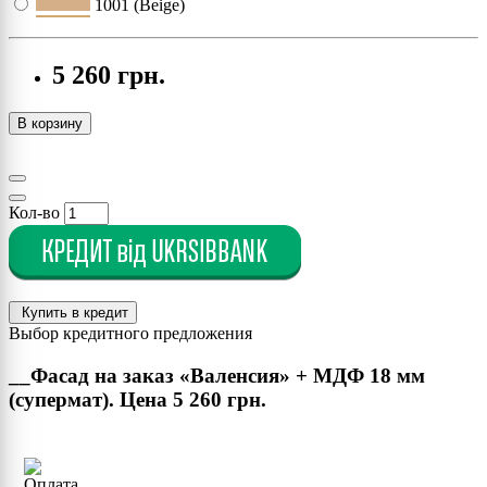
1001 (Beige)
1002 (Sand yellow)
5 260 грн.
1003 (Signal yellow)
В корзину
1004 (Golden yellow)
Кол-во
1005 (Honey yellow)
1006 (Maize yellow)
Купить в кредит
Выбор кредитного предложения
1007 (Daffodil yellow)
__Фасад на заказ «Валенсия» + МДФ 18 мм
(супермат). Цена
5 260 грн.
1011 (Brown beige)
1012 (Lemon yellow)