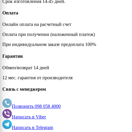
Срок изготовления 14-45 дней.
1021 (Rape yellow)
Оплата
1023 (Traffic yellow)
Онлайн оплата на расчетный счет
Оплата при получении (наложенный платеж)
1024 (Ochre yellow)
При индивидуальном заказе предоплата 100%
1026 (Luminous yellow)
Гарантии
Обмен/возврат 14 дней
1027 (Curry)
12 мес. гарантия от производителя
1028 (Melon yellow)
Связь с менеджером
1032 (Broom yellow)
Позвонить
098 058 4000
Написать в
Viber
1033 (Dahlia yellow)
Написать в
Telegram