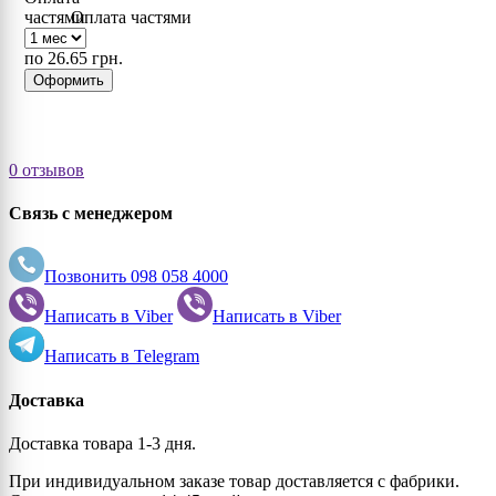
Оплата частями
1013 (Oyster white)
по 26.65 грн.
Оформить
1014 (Ivory)
1015 (Light ivory)
0 отзывов
Связь с менеджером
1016 (Sulfur yellow)
Позвонить
098 058 4000
1017 (Saffron yellow)
Написать в
Viber
Написать в
Viber
1018 (Zinc yellow)
Написать в
Telegram
Доставка
1019 (Grey beige)
Доставка товара 1-3 дня.
1020 (Olive yellow)
При индивидуальном заказе товар доставляется с фабрики.