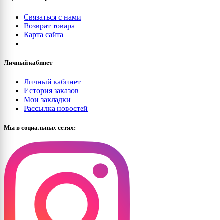
3020 (Traffic red)
Связаться с нами
Возврат товара
3022 (Salmon pink)
Карта сайта
3024 (Luminous red)
Личный кабинет
3026 (Luminous bright red)
Личный кабинет
История заказов
Мои закладки
3027 (Raspberry red)
Рассылка новостей
Мы в социальных сетях:
3028 (Pure red)
3031 (Orient red)
3032 (Pearl ruby red)
3033 (Pearl pink)