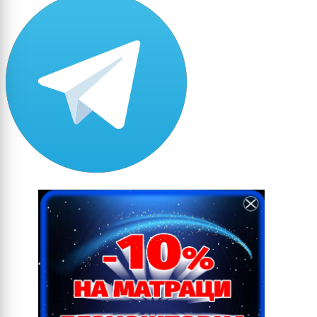
5004 (Black blue)
5005 (Signal blue)
5007 (Brilliant blue)
5008 (Grey blue)
5009 (Azure blue)
5010 (Gentian blue)
5011 (Steel blue)
5012 (Light blue)
5013 (Cobalt blue)