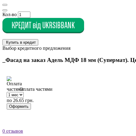
1004 (Golden yellow)
Кол-во
1005 (Honey yellow)
1006 (Maize yellow)
Купить в кредит
Выбор кредитного предложения
1007 (Daffodil yellow)
_Фасад на заказ Адель МДФ 18 мм (Супермат). 
1011 (Brown beige)
1012 (Lemon yellow)
Оплата частями
по 26.65 грн.
1013 (Oyster white)
Оформить
1014 (Ivory)
0 отзывов