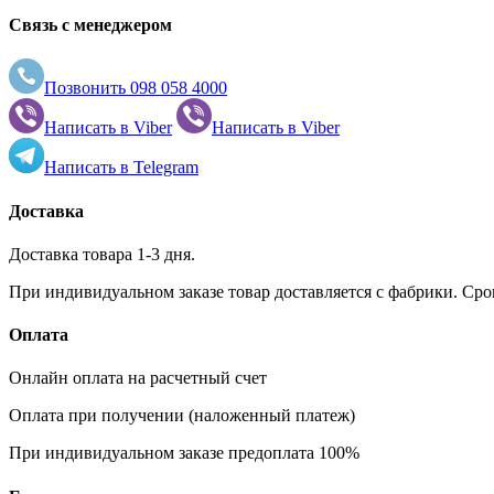
1015 (Light ivory)
Связь с менеджером
1016 (Sulfur yellow)
Позвонить
098 058 4000
1017 (Saffron yellow)
Написать в
Viber
Написать в
Viber
Написать в
Telegram
1018 (Zinc yellow)
Доставка
1019 (Grey beige)
Доставка товара 1-3 дня.
При индивидуальном заказе товар доставляется с фабрики. Сро
1020 (Olive yellow)
Оплата
1021 (Rape yellow)
Онлайн оплата на расчетный счет
Оплата при получении (наложенный платеж)
1023 (Traffic yellow)
При индивидуальном заказе предоплата 100%
1024 (Ochre yellow)