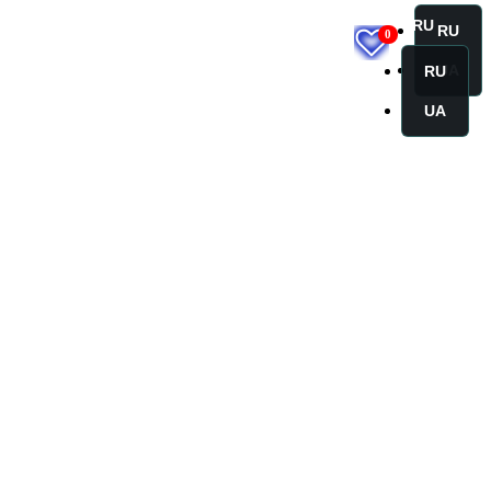
RU
RU
0
UA
RU
UA