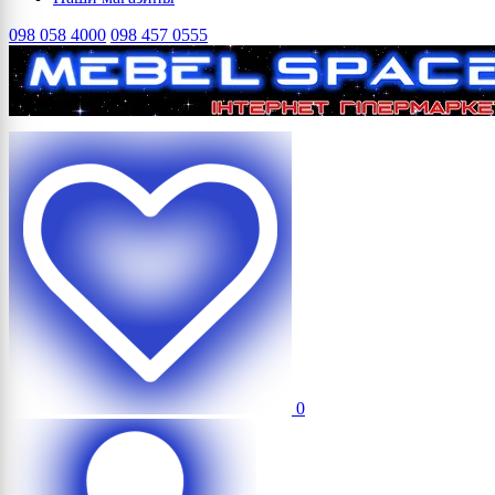
098 058 4000
098 457 0555
0