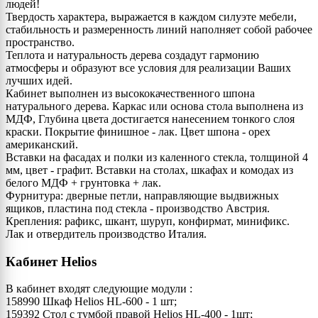
людей!
Твердость характера, выражается в каждом силуэте мебели,
стабильность и размеренность линий наполняет собой рабочее
пространство.
Теплота и натуральность дерева создадут гармонию
атмосферы и образуют все условия для реализации Ваших
лучших идей.
Кабинет выполнен из высококачественного шпона
натурального дерева. Каркас или основа стола выполнена из
МДФ, Глубина цвета достигается нанесением тонкого слоя
краски. Покрытие финишное - лак. Цвет шпона - орех
американский.
Вставки на фасадах и полки из каленного стекла, толщиной 4
мм, цвет - графит. Вставки на столах, шкафах и комодах из
белого МДФ + грунтовка + лак.
Фурнитура: дверные петли, направляющие выдвижных
ящиков, пластина под стекла - производство Австрия.
Крепления: рафикс, шкант, шуруп, конфирмат, минификс.
Лак и отвердитель производство Италия.
Кабинет Helios
В кабинет входят следующие модули :
158990 Шкаф Helios HL-600 - 1 шт;
159392 Стол с тумбой правой Helios HL-400 - 1шт;