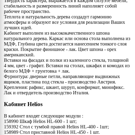
Твердость характера, выражается в каждом силуэте мебели,
стабильность и размеренность линий наполняет собой
рабочее пространство.
Теплота и натуральность дерева создадут гармонию
атмосферы и образуют все условия для реализации Ваших
лучших идей.
Кабинет выполнен из высококачественного шпона
натурального дерева. Каркас или основа стола выполнена из
МДФ, Глубина цвета достигается нанесением тонкого слоя
краски. Покрытие финишное - лак. Цвет шпона - орех
американский.
Вставки на фасадах и полки из каленного стекла, толщиной
4 мм, цвет - графит. Вставки на столах, шкафах и комодах из
белого МДФ + грунтовка + лак.
Фурнитура: дверные петли, направляющие выдвижных
ящиков, пластина под стекла - производство Австрия.
Крепления: рафикс, шкант, шуруп, конфирмат, минификс.
Лак и отвердитель производство Италия.
Кабинет Helios
В кабинет входят следующие модули :
158990 Шкаф Helios HL-600 - 1 шт;
159392 Стол с тумбой правой Helios HL-400 - 1шт;
158989 Стол приставной Helios HL-450 - 1 шт.