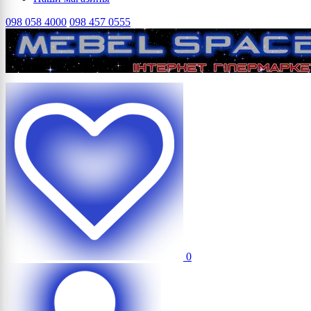
098 058 4000
098 457 0555
0